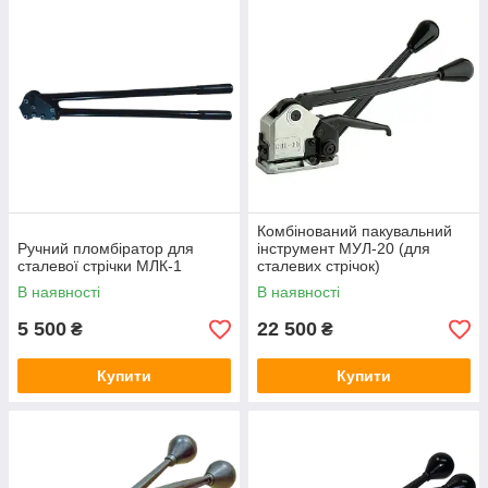
комбіноване пакувальне машинку
МУЛ17
з беззамковим
з'єднанням стрічки.
Комбінований пакувальний
Ручний пломбіратор для
інструмент МУЛ-20 (для
сталевої стрічки МЛК-1
сталевих стрічок)
В наявності
В наявності
5 500
22 500
₴
₴
Купити
Купити