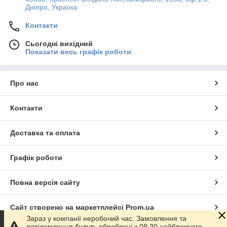
набагато дешевші, ніж пневматична комбінована машинка
Дніпро, Україна
типу STSR (пр. Італія) для замків.
Контакти
Сьогодні вихідний
Показати весь графік роботи
Про нас
Контакти
Доставка та оплата
Графік роботи
Комбіновані машинки
МУЛ-15, МУЛ-17
и
МУЛ-20
застосовуються переважно спільно зі сталевими стрічками
Повна версія сайту
розміром
16х0,5
,
19х0,8,
і вітчизняних стрічками
0,7х20
и
0,8х20
Сайт створено на маркетплейсі
Prom.ua
Брак з'єднання
"ластівчин хвіст"
— у можливому розкритті
Зараз у компанії неробочий час. Замовлення та
з'єднання внаслідок струсу без натягу стрічки.
повідомлення будуть оброблені з 08:30 найближчого