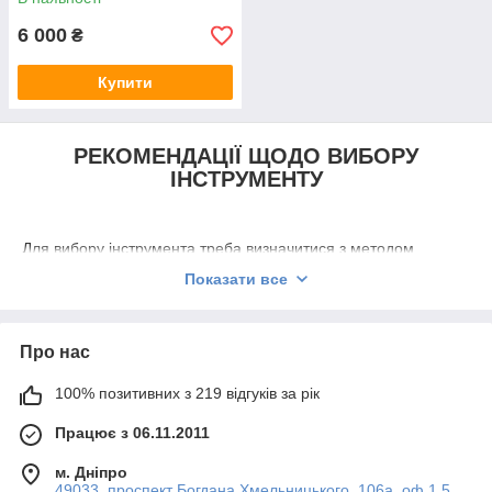
6 000
₴
Купити
РЕКОМЕНДАЦІЇ ЩОДО ВИБОРУ
ІНСТРУМЕНТУ
Для вибору інструмента треба визначитися з методом
скріплення кінців стрічки.
Показати все
Метод "Ластівчин хвіст"
— найдешевший і в якій то міру
найпростіший. Потрібна всього нашита одна комбінована
машинка типу
МУЛ-15,17,20
.
Про нас
Це
беззамковий спосіб
, за якого немає потреби в
спеціальних затискачах.
100% позитивних з 219 відгуків за рік
Крім того, одна комбінована машинка
МУЛ-20
, що
Працює з 06.11.2011
застосовується в цьому разі,
коштує дешевше
ніж спільно
роздільні натягувач і пломбіатор, необхідні для пакування
м. Дніпро
сталевою стрічкою з використанням затискача-замка та
49033, проспект Богдана Хмельницького, 106а, оф.1.5,