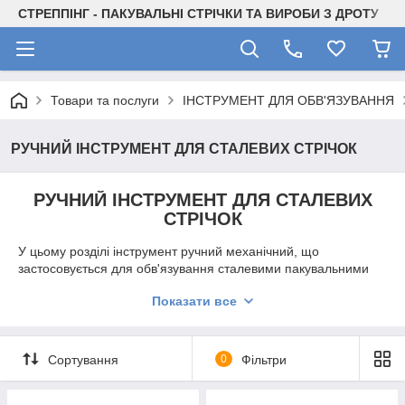
СТРЕППІНГ - ПАКУВАЛЬНІ СТРІЧКИ ТА ВИРОБИ З ДРОТУ
Товари та послуги
ІНСТРУМЕНТ ДЛЯ ОБВ'ЯЗУВАННЯ
РУЧНИЙ ІНСТРУМЕНТ ДЛЯ СТАЛЕВИХ СТРІЧОК
РУЧНИЙ ІНСТРУМЕНТ ДЛЯ СТАЛЕВИХ
СТРІЧОК
У цьому розділі інструмент ручний механічний, що
застосовується для обв'язування сталевими пакувальними
стрічками.
Показати все
З
замковим і беззамковим
з'єднанням.
Варто зауважити, що вироблені в Україні машинки сімейства
МУЛ
є оптимальним вибором за ціною/якості й
Сортування
0
Фільтри
експортуються в багато країн світу.
Для наших українських споживачів ми рекомендуємо