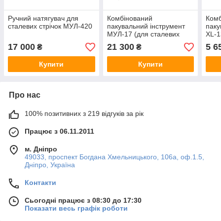
Ручний натягувач для
Комбінований
Комб
сталевих стрічок МУЛ-420
пакувальний інструмент
паку
МУЛ-17 (для сталевих
XL-1
стрічок)
полі
17 000
21 300
5 6
₴
₴
полі
Купити
Купити
Про нас
100% позитивних з 219 відгуків за рік
Працює з 06.11.2011
м. Дніпро
49033, проспект Богдана Хмельницького, 106а, оф.1.5,
Дніпро, Україна
Контакти
Сьогодні працює з 08:30 до 17:30
Показати весь графік роботи