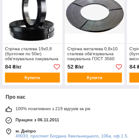
Стрічка сталева 19х0,8
Стрічка металева 0,8х10
Стрі
(бухточки по 50кг)
сталева обв'язувальна
(бух
обв'язувальна пакувальна
пакувальна ГОСТ 3560
висо
лакована чорний лак
обв'
84
52
84
₴/кг
₴/кг
₴
лако
Купити
Купити
Про нас
100% позитивних з 219 відгуків за рік
Працює з 06.11.2011
м. Дніпро
49033, проспект Богдана Хмельницького, 106а, оф.1.5,