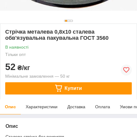
Стрічка металева 0,8х10 сталева
обв'язувальна пакувальна ГОСТ 3560
В наявності
Тільки опт
52
₴/кг
Мінімальне замовлення — 50 кг
Купити
Опис
Характеристики
Доставка
Оплата
Умови п
Опис
Сталева стрічка без покриття.