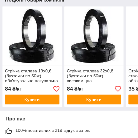
Стрічка сталева 19х0,6
Стрічка сталева 32х0,8
Стрі
(бухточки по 50кг)
(бухточки по 50кг)
стал
обв'язувальна пакувальна
високоміцна
обв'
лакована чорний лак
обв'язувальна пакувальна
84
84
35
₴/кг
₴/кг
₴
лакована чорний лак
Купити
Купити
Про нас
100% позитивних з 219 відгуків за рік