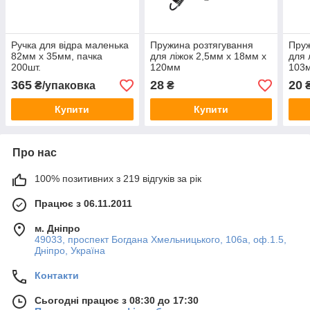
Ручка для відра маленька
Пружина розтягування
Пруж
82мм х 35мм, пачка
для ліжок 2,5мм х 18мм х
для 
200шт.
120мм
103
365
28
20
₴/упаковка
₴
Купити
Купити
Про нас
100% позитивних з 219 відгуків за рік
Працює з 06.11.2011
м. Дніпро
49033, проспект Богдана Хмельницького, 106а, оф.1.5,
Дніпро, Україна
Контакти
Сьогодні працює з 08:30 до 17:30