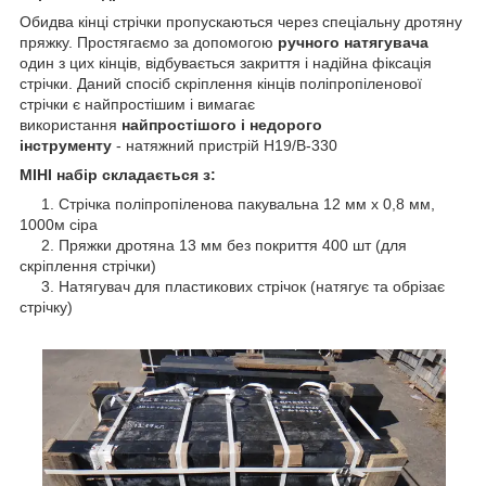
Обидва кінці стрічки пропускаються через спеціальну дротяну
пряжку. Простягаємо за допомогою
ручного натягувача
один з цих кінців, відбувається закриття і надійна фіксація
стрічки. Даний спосіб скріплення кінців поліпропіленової
стрічки є найпростішим і вимагає
використання
найпростішого і недорого
інструменту
- натяжний пристрій Н19/В-330
МІНІ набір складається з:
1. Стрічка поліпропіленова пакувальна 12 мм х 0,8 мм,
1000м сіра
2. Пряжки дротяна 13 мм без покриття 400 шт (для
скріплення стрічки)
3. Натягувач для пластикових стрічок (натягує та обрізає
стрічку)