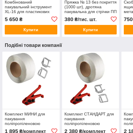
Комбінований
Пряжка № 13 без покриття
Скоб
пакувальний інструмент
(1000 шт), дротяна
ящик
XL-16 для пластикових
пакувальна для стрічки ПП
мета
поліпропіленових і
та ПЕТ
стрі
5 650
380
750
₴
₴/тис. шт.
поліестерових стрічок
Купити
Купити
Подібні товари компанії
Комплект МИНИ для
Комплект СТАНДАРТ для
Ком
пакування
пакування
паку
поліпропіленовою
поліпропіленовою
полі
стрічкою (біла) 19мм до
стрічкою (біла) 12мм до
стрі
1 895
2 380
2 1
₴/комплект
₴/комплект
1,65 тонни
550кг
500к