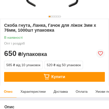
Скоба гнута, Ланка, Гачок для ліжок 3мм х
76мм, 1000шт упаковка
В наявності
Опт і роздріб
650
₴/упаковка
585 ₴
від 10 упаковок
520 ₴
від 50 упаковок
Купити
Опис
Характеристики
Доставка
Оплата
Умови п
Опис