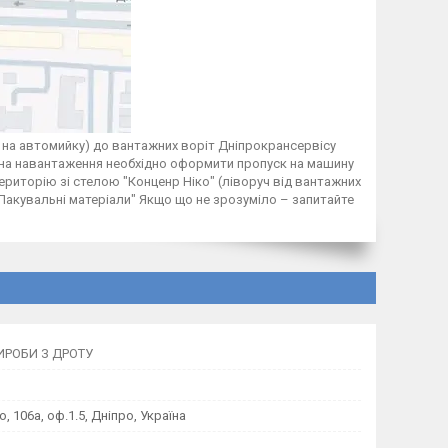
 на автомийку) до вантажних воріт Дніпрокрансервісу
у на навантаження необхідно оформити пропуск на машину
територію зі стелою "Конценр Ніко" (ліворуч від вантажних
 "Пакувальні матеріали" Якщо що не зрозуміло – запитайте
ВИРОБИ З ДРОТУ
 106а, оф.1.5, Дніпро, Україна